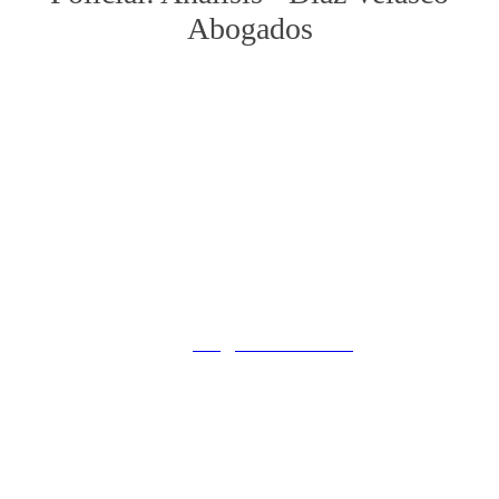
Abogados
PRIMERA CONSULTA
GRATUITA
Cualquier decisión inicial equivocada puede ser después
perjudicial. Asistencia al detenido 24 H.
Calle de Campoamor, 13 - 2º Izquierda
28004, Madrid
619388418
email:
info@diazvelasco.com
Powered by
ESSENZIAL
| Copyright © 2026 Díaz Velasco
Abogados
Aviso legal
-
Cookies