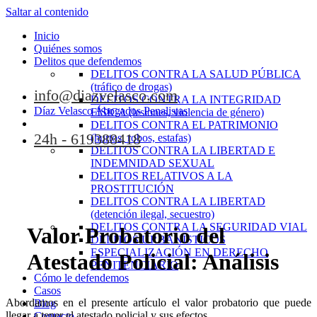
Saltar al contenido
Inicio
Quiénes somos
Delitos que defendemos
DELITOS CONTRA LA SALUD PÚBLICA
(tráfico de drogas)
info@diazvelasco.com
DELITOS CONTRA LA INTEGRIDAD
Díaz Velasco Abogados Penalistas
FÍSICA (lesiones, violencia de género)
DELITOS CONTRA EL PATRIMONIO
24h - 619388418
(hurtos, robos, estafas)
DELITOS CONTRA LA LIBERTAD E
INDEMNIDAD SEXUAL
DELITOS RELATIVOS A LA
PROSTITUCIÓN
DELITOS CONTRA LA LIBERTAD
(detención ilegal, secuestro)
DELITOS CONTRA LA SEGURIDAD VIAL
Valor Probatorio del
DELITOS URBANÍSTICOS
ESPECIALIZACIÓN EN DERECHO
Atestado Policial: Análisis
PENITENCIARIO
Cómo le defendemos
Casos
Abordamos en el presente artículo el valor probatorio que puede
Blog
llegar a tener el atestado policial y sus efectos.
Contacto