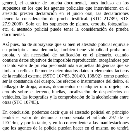
general, el carácter de prueba documental, pues incluso en los
supuestos en los que los agentes policiales que intervinieron en el
atestado presten declaración en el juicio oral, las declaraciones
tienen la consideración de prueba testifical. (STC 217/89, STS
27.9.2006). Solo en los supuestos de planos, croquis, fotografías,
etc. el atestado policial puede tener la consideración de prueba
documental.
Así pues, ha de subrayarse que si bien el atestado policial equivale
en principio a una denuncia, también tiene virtualidad probatoria
propia, y sin necesidad de ratificación en el plenario, cuando
contiene datos objetivos de imposible reproducción, otorgándose por
lo tanto valor de prueba preconstituida a aquellas diligencias que se
limitan a reflejar fielmente determinados datos o elementos fácticos
de la realidad externa (SSTC 107/83, 201/89, 138/92), como pueden
ser la constancia del cuerpo, los efectos o instrumentos del delito, el
hallazgo de droga, armas, documentos o cualquier otro objeto, los
croquis sobre el terreno, huellas, localización de desperfectos en
vehículos, las fotografías y la comprobación de la alcoholemia entre
otras (STC 107/83).
En conclusión, podemos decir que el atestado policial en principio
tendrá el valor de denuncia como señala el artículo 297 de le
LECrim, y por lo tanto, y en lo concerniente a las manifestaciones
que los agentes de la policía puedan hacer en el mismo, no tendrá