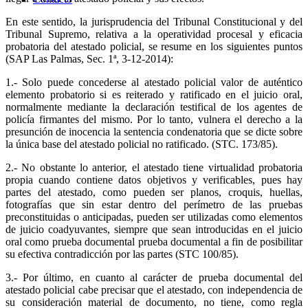
En este sentido, la jurisprudencia del Tribunal Constitucional y del
Tribunal Supremo, relativa a la operatividad procesal y eficacia
probatoria del atestado policial, se resume en los siguientes puntos
(SAP Las Palmas, Sec. 1ª, 3-12-2014):
1.- Solo puede concederse al atestado policial valor de auténtico
elemento probatorio si es reiterado y ratificado en el juicio oral,
normalmente mediante la declaración testifical de los agentes de
policía firmantes del mismo. Por lo tanto, vulnera el derecho a la
presunción de inocencia la sentencia condenatoria que se dicte sobre
la única base del atestado policial no ratificado. (STC. 173/85).
2.- No obstante lo anterior, el atestado tiene virtualidad probatoria
propia cuando contiene datos objetivos y verificables, pues hay
partes del atestado, como pueden ser planos, croquis, huellas,
fotografías que sin estar dentro del perímetro de las pruebas
preconstituidas o anticipadas, pueden ser utilizadas como elementos
de juicio coadyuvantes, siempre que sean introducidas en el juicio
oral como prueba documental prueba documental a fin de posibilitar
su efectiva contradicción por las partes (STC 100/85).
3.- Por último, en cuanto al carácter de prueba documental del
atestado policial cabe precisar que el atestado, con independencia de
su consideración material de documento, no tiene, como regla