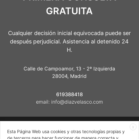
GRATUITA
Cualquier decisión inicial equivocada puede ser
después perjudicial. Asistencia al detenido 24
H.
Calle de Campoamor, 13 - 2º Izquierda
28004, Madrid
619388418
email:
info@diazvelasco.com
X
Esta Página Web usa cookies y otras tecnologías propias y
Powered by
ESSENZIAL
| Copyright © 2026 Díaz
de terceros para hacer funcionar de manera correcta y