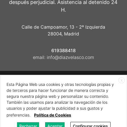
después perjudicial. Asistencia al detenido 24
H.
Calle de Campoamor, 13 - 2º Izquierda
28004, Madrid
619388418
email:
info@diazvelasco.com
X
Esta Página Web usa cookies y otras tecnologías propias y
Powered by
ESSENZIAL
| Copyright © 2026 Díaz
de terceros para hacer funcionar de manera correcta y
Velasco Abogados
segura nuestra página web y personalizar su contenido.
También las usamos para analizar la navegación de los
usuarios y poder ajustar la publicidad a sus gustos y
preferencias.
Política de Cookies
Aviso legal
-
Cookies
Política de Pivacidad
Rechazar
Aceptar
Configurar cookies