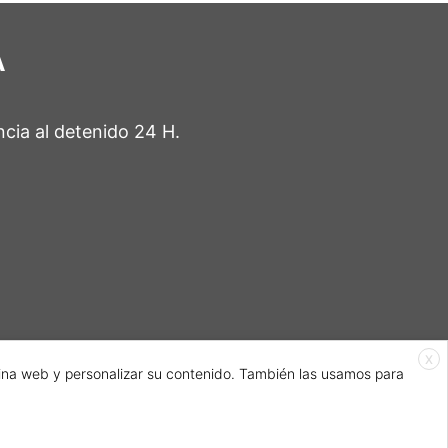
A
ncia al detenido 24 H.
X
gina web y personalizar su contenido. También las usamos para
Aviso legal
-
Cookies
Política de Pivacidad