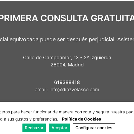
PRIMERA CONSULTA GRATUIT
icial equivocada puede ser después perjudicial. Asiste
Calle de Campoamor, 13 - 2º Izquierda
28004, Madrid
619388418
email:
info@diazvelasco.com
rceros para hacer funcionar de manera correcta y segura nuestra pá
ad a sus gustos y preferencias.
Política de Cookies
Rechazar
Aceptar
Configurar cookies