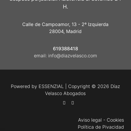
H.
Calle de Campoamor, 13 - 2º Izquierda
28004, Madrid
619388418
email:
info@diazvelasco.com
Powered by
ESSENZIAL
| Copyright © 2026 Díaz
Velasco Abogados
Aviso legal
-
Cookies
Política de Pivacidad