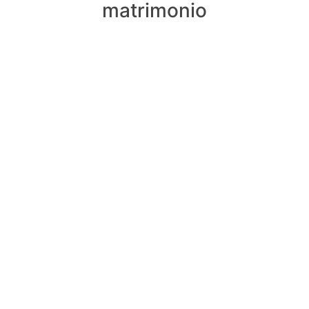
matrimonio
PRIMERA CONSULTA
GRATUITA
Cualquier decisión inicial equivocada puede ser
después perjudicial. Asistencia al detenido 24
H.
Calle de Campoamor, 13 - 2º Izquierda
28004, Madrid
619388418