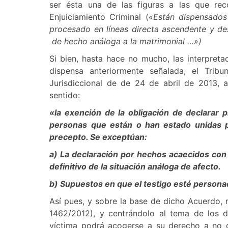
ser ésta una de las figuras a las que rec
Enjuiciamiento Criminal (
«Están dispensados 
procesado en líneas directa ascendente y de
de hecho análoga a la matrimonial …»)
Si bien, hasta hace no mucho, las interpreta
dispensa anteriormente señalada, el Tri
Jurisdiccional de de 24 de abril de 2013, a
sentido:
«la exención de la obligación de declarar p
personas que están o han estado unidas po
precepto. Se exceptúan:
a) La declaración por hechos acaecidos con 
definitivo de la situación análoga de afecto.
b) Supuestos en que el testigo esté person
Así pues, y sobre la base de dicho Acuerdo,
1462/2012), y centrándolo al tema de los de
víctima podrá acogerse a su derecho a no de