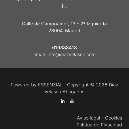
H.
Calle de Campoamor, 13 - 2º Izquierda
28004, Madrid
619388418
email:
info@diazvelasco.com
Powered by
ESSENZIAL
| Copyright © 2026 Díaz
Velasco Abogados
Aviso legal
-
Cookies
Política de Pivacidad