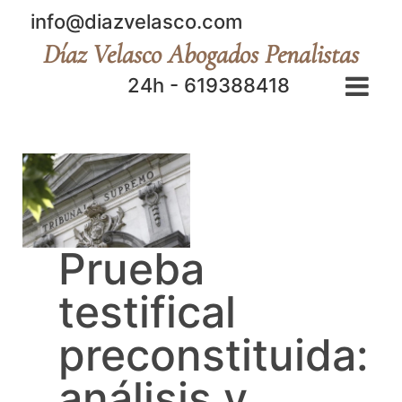
info@diazvelasco.com
Díaz Velasco Abogados Penalistas
24h - 619388418
Prueba
testifical
preconstituida:
análisis y