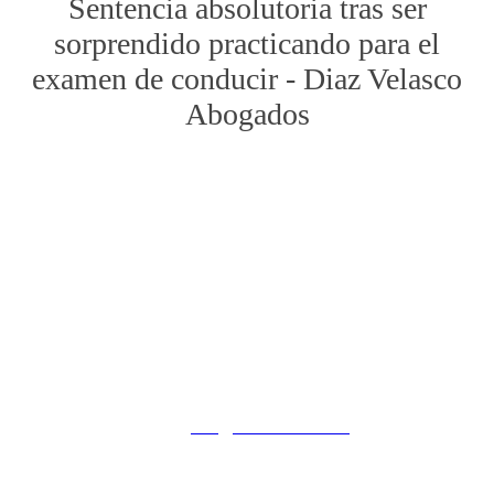
Sentencia absolutoria tras ser
sorprendido practicando para el
examen de conducir - Diaz Velasco
Abogados
PRIMERA CONSULTA
GRATUITA
Cualquier decisión inicial equivocada puede ser después
perjudicial. Asistencia al detenido 24 H.
Calle de Campoamor, 13 - 2º Izquierda
28004, Madrid
619388418
email:
info@diazvelasco.com
Powered by
ESSENZIAL
| Copyright © 2026 Díaz Velasco