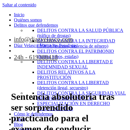
Saltar al contenido
Inicio
Quiénes somos
Delitos que defendemos
DELITOS CONTRA LA SALUD PÚBLICA
(tráfico de drogas)
info@diazvelasco.com
DELITOS CONTRA LA INTEGRIDAD
Díaz Velasco Abogados Penalistas
FÍSICA (lesiones, violencia de género)
DELITOS CONTRA EL PATRIMONIO
24h - 619388418
(hurtos, robos, estafas)
DELITOS CONTRA LA LIBERTAD E
INDEMNIDAD SEXUAL
DELITOS RELATIVOS A LA
PROSTITUCIÓN
DELITOS CONTRA LA LIBERTAD
(detención ilegal, secuestro)
DELITOS CONTRA LA SEGURIDAD VIAL
Sentencia absolutoria tras
DELITOS URBANÍSTICOS
ESPECIALIZACIÓN EN DERECHO
ser sorprendido
PENITENCIARIO
Cómo le defendemos
practicando para el
Casos
Blog
examen de conducir
Contacto