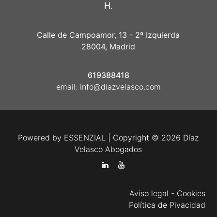
H.
Calle de Campoamor, 13 - 2º Izquierda
28004, Madrid
619388418
email:
info@diazvelasco.com
Powered by
ESSENZIAL
| Copyright © 2026 Díaz
Velasco Abogados
Aviso legal
-
Cookies
Política de Pivacidad