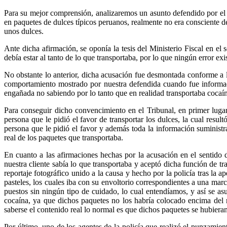
Para su mejor comprensión, analizaremos un asunto defendido por el 
en paquetes de dulces típicos peruanos, realmente no era consciente de
unos dulces.
Ante dicha afirmación, se oponía la tesis del Ministerio Fiscal en el
debía estar al tanto de lo que transportaba, por lo que ningún error exi
No obstante lo anterior, dicha acusación fue desmontada conforme a l
comportamiento mostrado por nuestra defendida cuando fue informada
engañada no sabiendo por lo tanto que en realidad transportaba cocaína
Para conseguir dicho convencimiento en el Tribunal, en primer lugar
persona que le pidió el favor de transportar los dulces, la cual result
persona que le pidió el favor y además toda la información suminist
real de los paquetes que transportaba.
En cuanto a las afirmaciones hechas por la acusación en el sentido
nuestra cliente sabía lo que transportaba y aceptó dicha función de t
reportaje fotográfico unido a la causa y hecho por la policía tras la
pasteles, los cuales iba con su envoltorio correspondientes a una ma
puestos sin ningún tipo de cuidado, lo cual entendíamos, y así se a
cocaína, ya que dichos paquetes no los habría colocado encima del r
saberse el contenido real lo normal es que dichos paquetes se hubiera
Por último, uno de los agentes de la policía que realizó el punzamie