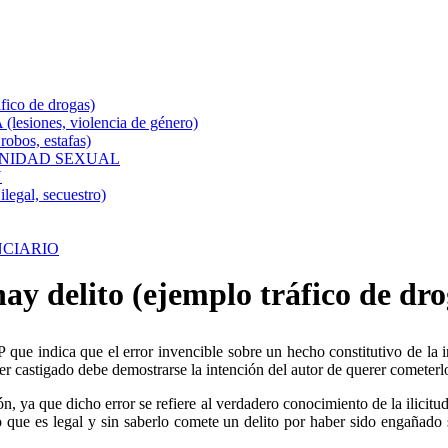
o de drogas)
ones, violencia de género)
os, estafas)
MNIDAD SEXUAL
N
al, secuestro)
NCIARIO
hay delito (ejemplo tráfico de dro
.P que indica que el error invencible sobre un hecho constitutivo de la
ser castigado debe demostrarse la intención del autor de querer cometerl
n, ya que dicho error se refiere al verdadero conocimiento de la ilicitu
 que es legal y sin saberlo comete un delito por haber sido engañado 