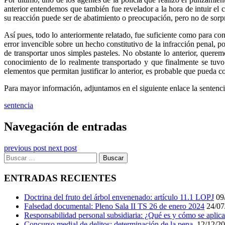
anterior entendemos que también fue revelador a la hora de intuir el
su reacción puede ser de abatimiento o preocupación, pero no de sorpr
Así pues, todo lo anteriormente relatado, fue suficiente como para con
error invencible sobre un hecho constitutivo de la infracción penal, po
de transportar unos simples pasteles. No obstante lo anterior, querem
conocimiento de lo realmente transportado y que finalmente se tuvo 
elementos que permitan justificar lo anterior, es probable que pueda c
Para mayor información, adjuntamos en el siguiente enlace la sentenci
sentencia
Navegación de entradas
previous post
next post
ENTRADAS RECIENTES
Doctrina del fruto del árbol envenenado: artículo 11.1 LOPJ
09
Falsedad documental: Pleno Sala II TS 26 de enero 2024
24/07
Responsabilidad personal subsidiaria: ¿Qué es y cómo se aplic
Concurso medial de delitos: determinación de la pena.
12/12/2