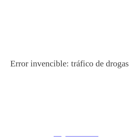
Error invencible: tráfico de drogas
PRIMERA CONSULTA GRATUIT
n inicial equivocada puede ser después perjudicial. Asistencia
Calle de Campoamor, 13 - 2º Izquierda
28004, Madrid
619388418
email:
info@diazvelasco.com