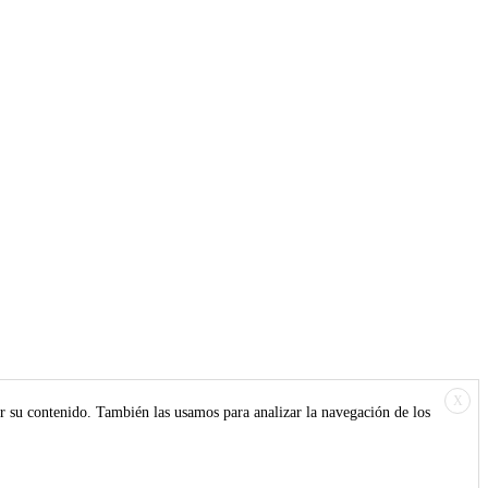
Aviso legal
-
Cookies
Política de Pivacidad
X
r su contenido. También las usamos para analizar la navegación de los