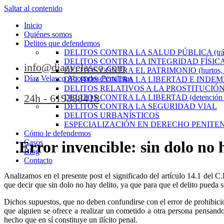
Saltar al contenido
Inicio
Quiénes somos
Delitos que defendemos
DELITOS CONTRA LA SALUD PÚBLICA (tráfic
DELITOS CONTRA LA INTEGRIDAD FÍSICA (lesi
info@diazvelasco.com
DELITOS CONTRA EL PATRIMONIO (hurtos, rob
Díaz Velasco Abogados Penalistas
DELITOS CONTRA LA LIBERTAD E INDE
DELITOS RELATIVOS A LA PROSTITUCIÓ
24h - 619388418
DELITOS CONTRA LA LIBERTAD (detención ileg
DELITOS CONTRA LA SEGURIDAD VIAL
DELITOS URBANÍSTICOS
ESPECIALIZACIÓN EN DERECHO PENITE
Cómo le defendemos
Error invencible: sin dolo no 
Casos
Blog
Contacto
Analizamos en el presente post el significado del artículo 14.1 del C
que decir que sin dolo no hay delito, ya que para que el delito pueda 
Dichos supuestos, que no deben confundirse con el error de prohibició
que alguien se ofrece a realizar un cometido a otra persona pensando
hecho que en sí constituye un ilícito penal.