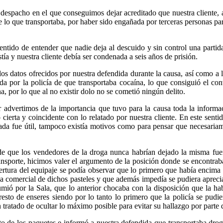
despacho en el que conseguimos dejar acreditado que nuestra cliente, a
 lo que transportaba, por haber sido engañada por terceras personas par
 sentido de entender que nadie deja al descuido y sin control una partid
stía y nuestra cliente debía ser condenada a seis años de prisión.
os datos ofrecidos por nuestra defendida durante la causa, así como a 
 por la policía de que transportaba cocaína, lo que consiguió el conv
, por lo que al no existir dolo no se cometió ningún delito.
 advertimos de la importancia que tuvo para la causa toda la informa
ó cierta y coincidente con lo relatado por nuestra cliente. En este sent
rada fue útil, tampoco existía motivos como para pensar que necesari
 de que los vendedores de la droga nunca habrían dejado la misma fuer
ransporte, hicimos valer el argumento de la posición donde se encontra
 apertura del equipaje se podía observar que lo primero que había encima
rca comercial de dichos pasteles y que además impedía se pudiera apreci
sumió por la Sala, que lo anterior chocaba con la disposición que la h
esto de enseres siendo por lo tanto lo primero que la policía se pudie
n tratado de ocultar lo máximo posible para evitar su hallazgo por part
nto de los paquetes e informó a nuestra defendida que transportaba drog