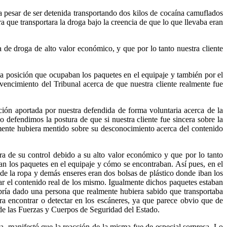
 pesar de ser detenida transportando dos kilos de cocaína camuflados
a que transportara la droga bajo la creencia de que lo que llevaba eran
a de droga de alto valor económico, y que por lo tanto nuestra cliente
la posición que ocupaban los paquetes en el equipaje y también por el
encimiento del Tribunal acerca de que nuestra cliente realmente fue
ción aportada por nuestra defendida de forma voluntaria acerca de la
ido defendimos la postura de que si nuestra cliente fue sincera sobre la
amente hubiera mentido sobre su desconocimiento acerca del contenido
a de su control debido a su alto valor económico y que por lo tanto
ban los paquetes en el equipaje y cómo se encontraban. Así pues, en el
 de la ropa y demás enseres eran dos bolsas de plástico donde iban los
ar el contenido real de los mismo. Igualmente dichos paquetes estaban
abría dado una persona que realmente hubiera sabido que transportaba
ra encontrar o detectar en los escáneres, ya que parece obvio que de
e de las Fuerzas y Cuerpos de Seguridad del Estado.
a, manifestó que la reacción de la misma fue de especial sorpresa. Lo